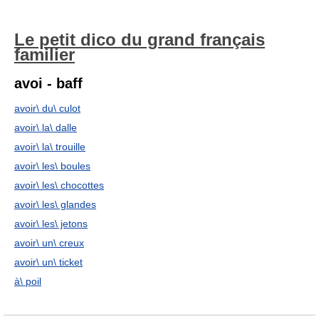
Le petit dico du grand français
familier
avoi - baff
avoir\ du\ culot
avoir\ la\ dalle
avoir\ la\ trouille
avoir\ les\ boules
avoir\ les\ chocottes
avoir\ les\ glandes
avoir\ les\ jetons
avoir\ un\ creux
avoir\ un\ ticket
à\ poil